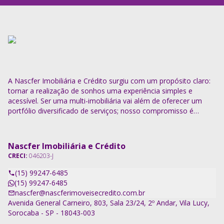
A Nascfer Imobiliária e Crédito surgiu com um propósito claro:
tornar a realização de sonhos uma experiência simples e
acessível. Ser uma multi-imobiliária vai além de oferecer um
portfólio diversificado de serviços; nosso compromisso é
descomplicar o processo e entregar soluções completas.
Nascfer Imobiliária e Crédito
CRECI:
046203-J
(15) 99247-6485
(15) 99247-6485
nascfer@nascferimoveisecredito.com.br
Avenida General Carneiro, 803, Sala 23/24, 2º Andar, Vila Lucy,
Sorocaba - SP - 18043-003