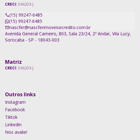
CRECI:
046203-J
(15) 99247-6485
(15) 99247-6485
nascfer@nascferimoveisecredito.com.br
Avenida General Carneiro, 803, Sala 23/24, 2º Andar, Vila Lucy,
Sorocaba - SP - 18043-003
Matriz
CRECI:
046203-J
Outros links
Instagram
Facebook
Tiktok
Linkedin
Nos avalie!