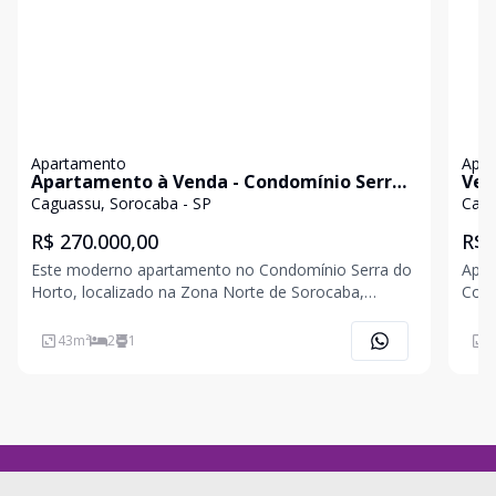
Apartamento
Apa
Apartamento à Venda - Condomínio Serra
Ven
do Horto
Man
Caguassu, Sorocaba - SP
Cagu
R$ 270.000,00
R$ 
Este moderno apartamento no Condomínio Serra do
Apre
Horto, localizado na Zona Norte de Sorocaba,
Cond
oferece segurança e praticidade. Com portaria 24
praticida
horas, salão de festas, playground e área gourmet, é
dorm
43
m²
2
1
1
o lugar perfeito para quem busca um ambiente
1 vaga
confortável e b
Comp