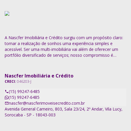
A Nascfer Imobiliária e Crédito surgiu com um propósito claro:
tornar a realização de sonhos uma experiência simples e
acessível. Ser uma multi-imobiliária vai além de oferecer um
portfólio diversificado de serviços; nosso compromisso é
descomplicar o processo e entregar soluções completas.
Nascfer Imobiliária e Crédito
CRECI:
046203-J
(15) 99247-6485
(15) 99247-6485
nascfer@nascferimoveisecredito.com.br
Avenida General Carneiro, 803, Sala 23/24, 2º Andar, Vila Lucy,
Sorocaba - SP - 18043-003