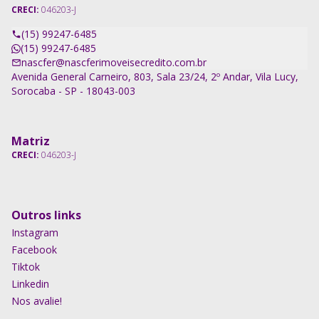
CRECI:
046203-J
(15) 99247-6485
(15) 99247-6485
nascfer@nascferimoveisecredito.com.br
Avenida General Carneiro, 803, Sala 23/24, 2º Andar, Vila Lucy,
Sorocaba - SP - 18043-003
Matriz
CRECI:
046203-J
Outros links
Instagram
Facebook
Tiktok
Linkedin
Nos avalie!