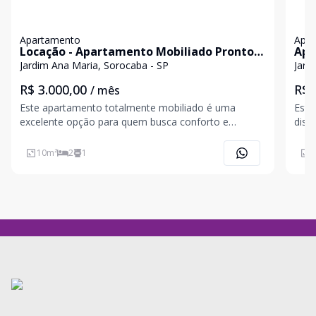
Apartamento
Apa
Locação - Apartamento Mobiliado Pronto
Apa
para Morar!
Con
Jardim Ana Maria, Sorocaba - SP
Jard
R$ 3.000,00
R$ 
/ mês
Este apartamento totalmente mobiliado é uma
Este
excelente opção para quem busca conforto e
dist
praticidade em uma localização privilegiada.
pratici
Características do imóvel: - 2 dormitórios - 1
apar
10
m²
2
1
6
banheiro - Sala ampla com dois ambientes - Cozinha
send
planejada equipada