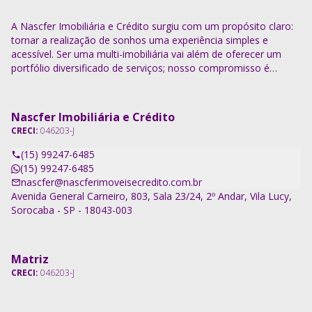
A Nascfer Imobiliária e Crédito surgiu com um propósito claro:
tornar a realização de sonhos uma experiência simples e
acessível. Ser uma multi-imobiliária vai além de oferecer um
portfólio diversificado de serviços; nosso compromisso é
descomplicar o processo e entregar soluções completas.
Nascfer Imobiliária e Crédito
CRECI:
046203-J
(15) 99247-6485
(15) 99247-6485
nascfer@nascferimoveisecredito.com.br
Avenida General Carneiro, 803, Sala 23/24, 2º Andar, Vila Lucy,
Sorocaba - SP - 18043-003
Matriz
CRECI:
046203-J