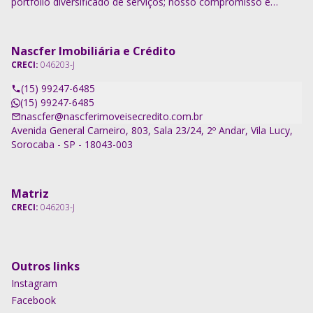
portfólio diversificado de serviços; nosso compromisso é
descomplicar o processo e entregar soluções completas.
Nascfer Imobiliária e Crédito
CRECI:
046203-J
(15) 99247-6485
(15) 99247-6485
nascfer@nascferimoveisecredito.com.br
Avenida General Carneiro, 803, Sala 23/24, 2º Andar, Vila Lucy,
Sorocaba - SP - 18043-003
Matriz
CRECI:
046203-J
Outros links
Instagram
Facebook