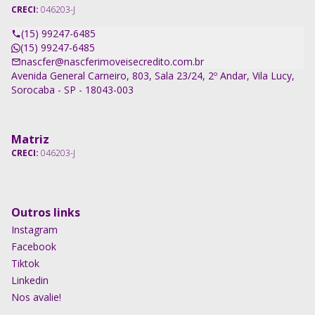
CRECI:
046203-J
(15) 99247-6485
(15) 99247-6485
nascfer@nascferimoveisecredito.com.br
Avenida General Carneiro, 803, Sala 23/24, 2º Andar, Vila Lucy,
Sorocaba - SP - 18043-003
Matriz
CRECI:
046203-J
Outros links
Instagram
Facebook
Tiktok
Linkedin
Nos avalie!