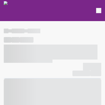
----
----- -----
----- -----
----
-----
---- ------
----- ----- -- ------ ---- ---- -- ----- ----- -----
--- ------
----- ----- -- ------ ----- ----- -- ------
-------------
Compartilhar
Favorito