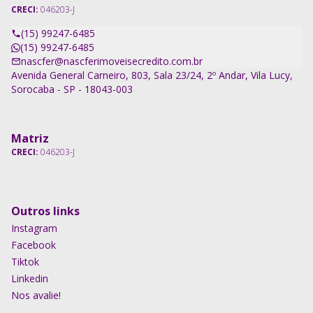
CRECI:
046203-J
(15) 99247-6485
(15) 99247-6485
nascfer@nascferimoveisecredito.com.br
Avenida General Carneiro, 803, Sala 23/24, 2º Andar, Vila Lucy,
Sorocaba - SP - 18043-003
Matriz
CRECI:
046203-J
Outros links
Instagram
Facebook
Tiktok
Linkedin
Nos avalie!