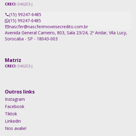
CRECI:
046203-J
(15) 99247-6485
(15) 99247-6485
nascfer@nascferimoveisecredito.com.br
Avenida General Carneiro, 803, Sala 23/24, 2º Andar, Vila Lucy,
Sorocaba - SP - 18043-003
Matriz
CRECI:
046203-J
Outros links
Instagram
Facebook
Tiktok
Linkedin
Nos avalie!