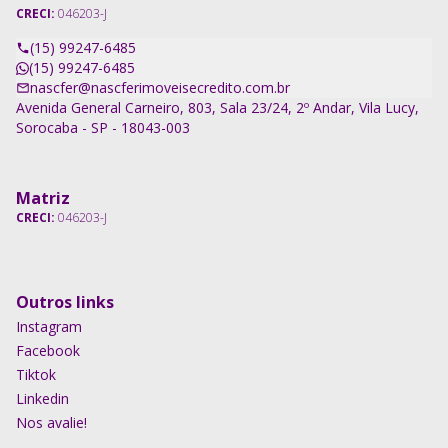
CRECI:
046203-J
(15) 99247-6485
(15) 99247-6485
nascfer@nascferimoveisecredito.com.br
Avenida General Carneiro, 803, Sala 23/24, 2º Andar, Vila Lucy,
Sorocaba - SP - 18043-003
Matriz
CRECI:
046203-J
Outros links
Instagram
Facebook
Tiktok
Linkedin
Nos avalie!