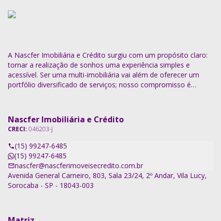
A Nascfer Imobiliária e Crédito surgiu com um propósito claro:
tornar a realização de sonhos uma experiência simples e
acessível. Ser uma multi-imobiliária vai além de oferecer um
portfólio diversificado de serviços; nosso compromisso é
descomplicar o processo e entregar soluções completas.
Nascfer Imobiliária e Crédito
CRECI:
046203-J
(15) 99247-6485
(15) 99247-6485
nascfer@nascferimoveisecredito.com.br
Avenida General Carneiro, 803, Sala 23/24, 2º Andar, Vila Lucy,
Sorocaba - SP - 18043-003
Matriz