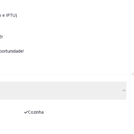
o e IPTU)
5!
portunidade!
Cozinha