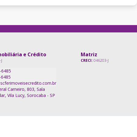
obiliária e Crédito
Matriz
-J
CRECI:
046203-J
7-6485
-6485
scferimoveisecredito.com.br
ral Carneiro, 803, Sala
ar, Vila Lucy, Sorocaba - SP