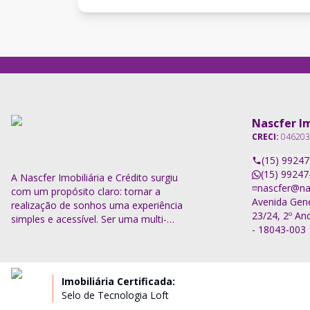
Nascfer Im
CRECI:
046203
(15) 9924
(15) 99247
A Nascfer Imobiliária e Crédito surgiu
nascfer@na
com um propósito claro: tornar a
Avenida Gene
realização de sonhos uma experiência
23/24, 2º And
simples e acessível. Ser uma multi-
- 18043-003
imobiliária vai além de oferecer um
portfólio diversificado de serviços; nosso
compromisso é descomplicar o
processo e entregar soluções completas.
Imobiliária Certificada:
Selo de Tecnologia Loft