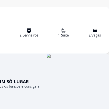
2
Banheiro
s
1
Suíte
2
Vaga
s
UM SÓ LUGAR
s os bancos e consiga a