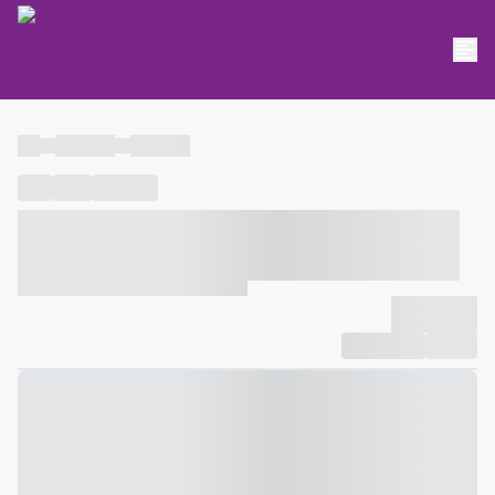
----
----- -----
----- -----
----
-----
---- ------
----- ----- -- ------ ---- ---- -- ----- ----- -----
--- ------
----- ----- -- ------ ----- ----- -- ------
-------------
Compartilhar
Favorito