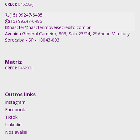
CRECI:
046203-J
(15) 99247-6485
(15) 99247-6485
nascfer@nascferimoveisecredito.com.br
Avenida General Carneiro, 803, Sala 23/24, 2º Andar, Vila Lucy,
Sorocaba - SP - 18043-003
Matriz
CRECI:
046203-J
Outros links
Instagram
Facebook
Tiktok
Linkedin
Nos avalie!