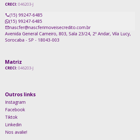
CRECI:
046203-J
(15) 99247-6485
(15) 99247-6485
nascfer@nascferimoveisecredito.com.br
Avenida General Carneiro, 803, Sala 23/24, 2º Andar, Vila Lucy,
Sorocaba - SP - 18043-003
Matriz
CRECI:
046203-J
Outros links
Instagram
Facebook
Tiktok
Linkedin
Nos avalie!