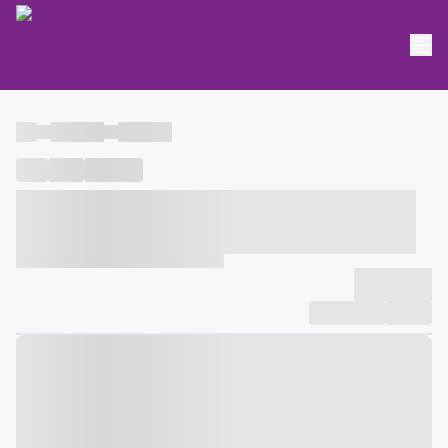
----
----- -----
----- -----
----
-----
---- ------
----- ----- -- ------ ---- ---- -- ----- ----- -----
--- ------
----- ----- -- ------ ----- ----- -- ------
-------------
Compartilhar
Favorito