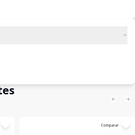
tes
Previous sl
Nex
Cód:
3266
Comparar