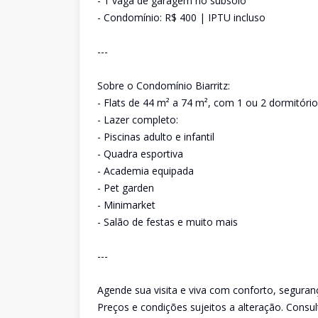
- 1 vaga de garagem no subsolo
- Condomínio: R$ 400 | IPTU incluso
---
Sobre o Condomínio Biarritz:
- Flats de 44 m² a 74 m², com 1 ou 2 dormitórios
- Lazer completo:
- Piscinas adulto e infantil
- Quadra esportiva
- Academia equipada
- Pet garden
- Minimarket
- Salão de festas e muito mais
---
Agende sua visita e viva com conforto, segura
Preços e condições sujeitos a alteração. Consult