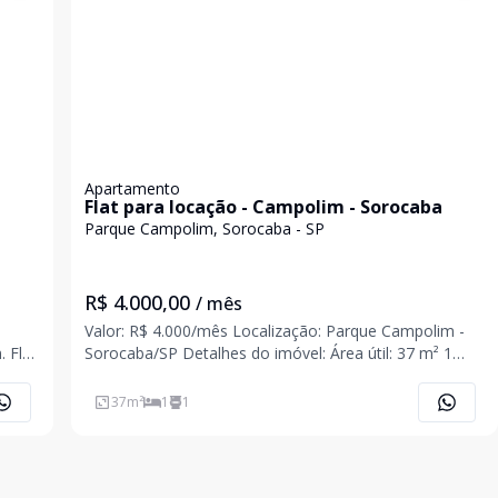
Apartamento
Flat para locação - Campolim - Sorocaba
Parque Campolim, Sorocaba - SP
R$ 4.000,00
/ mês
Valor: R$ 4.000/mês Localização: Parque Campolim -
at
Sorocaba/SP Detalhes do imóvel: Área útil: 37 m² 1
rar
quarto 1 banheiro 1 vaga de garagem Descrição: Lindo
a,
flat totalmente mobiliado, localizado em uma das
37
m²
1
1
os e
melhores regiões do Campolim. Ideal