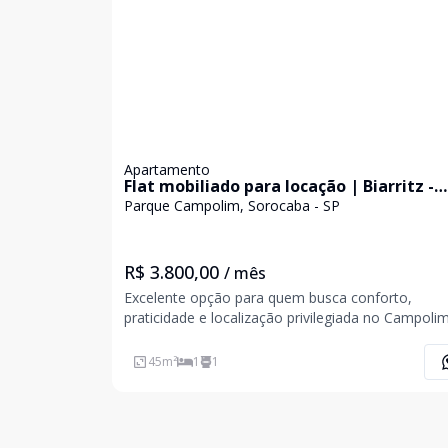
Apartamento
Flat mobiliado para locação | Biarritz -
Parque Campolim | Sorocaba
Parque Campolim, Sorocaba - SP
R$ 3.800,00
/ mês
Excelente opção para quem busca conforto,
praticidade e localização privilegiada no Campolim. Fl
mobiliado com 45 m², ideal para quem deseja mo
em uma das regiões mais valorizadas de Sorocab
45
m²
1
1
próximo a comércios, restaurantes, supermercad
com