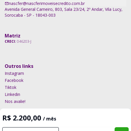
nascfer@nascferimoveisecredito.com.br
Avenida General Carneiro, 803, Sala 23/24, 2º Andar, Vila Lucy,
Sorocaba - SP - 18043-003
Matriz
CRECI:
046203-J
Outros links
Instagram
Facebook
Tiktok
Linkedin
Nos avalie!
R$ 2.200,00
/ mês
Imobiliária Certificada:
Selo de Tecnologia Loft