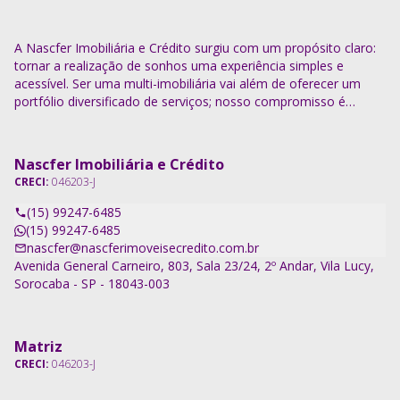
A Nascfer Imobiliária e Crédito surgiu com um propósito claro:
tornar a realização de sonhos uma experiência simples e
acessível. Ser uma multi-imobiliária vai além de oferecer um
portfólio diversificado de serviços; nosso compromisso é
descomplicar o processo e entregar soluções completas.
Nascfer Imobiliária e Crédito
CRECI:
046203-J
(15) 99247-6485
(15) 99247-6485
nascfer@nascferimoveisecredito.com.br
Avenida General Carneiro, 803, Sala 23/24, 2º Andar, Vila Lucy,
Sorocaba - SP - 18043-003
Matriz
CRECI:
046203-J