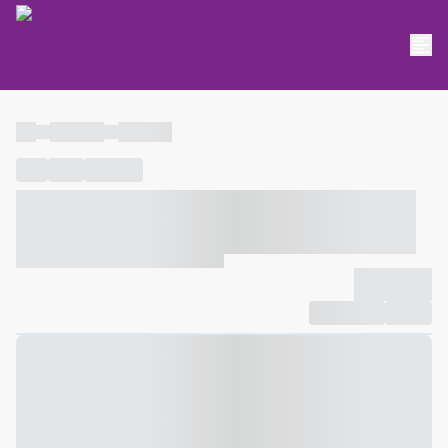
----
----- -----
----- -----
----
-----
---- ------
----- ----- -- ------ ---- ---- -- ----- ----- -----
--- ------
----- ----- -- ------ ----- ----- -- ------
-------------
Compartilhar
Favorito