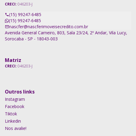
CRECI:
046203-J
(15) 99247-6485
(15) 99247-6485
nascfer@nascferimoveisecredito.com.br
Avenida General Carneiro, 803, Sala 23/24, 2º Andar, Vila Lucy,
Sorocaba - SP - 18043-003
Matriz
CRECI:
046203-J
Outros links
Instagram
Facebook
Tiktok
Linkedin
Nos avalie!