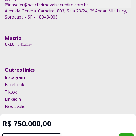
nascfer@nascferimoveisecredito.com.br
Avenida General Carneiro, 803, Sala 23/24, 2º Andar, Vila Lucy,
Sorocaba - SP - 18043-003
Matriz
CRECI:
046203-J
Outros links
Instagram
Facebook
Tiktok
Linkedin
Nos avalie!
R$ 750.000,00
Imobiliária Certificada:
Selo de Tecnologia Loft