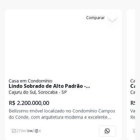
Cód:
2564
Comparar
Có
Casa em Condomínio
Casa
Lindo Sobrado de Alto Padrão -
Cas
Sorocaba/SP
Res
Cajuru do Sul, Sorocaba - SP
Caju
R$ 2.200.000,00
R$ 
Belíssimo imóvel localizado no Condomínio Campos
Valor: R$
do Conde, com arquitetura moderna e excelente
Resi
localização. O sobrado oferece: - 3 suítes master
Alph
mobiliadas, todas com closet e ar-condicionado -
Km 80
270
m²
3
4
1
Piscina com hidromassagem, cascata e deck em
estr