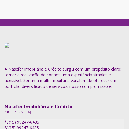
madeira - E
A Nascfer Imobiliária e Crédito surgiu com um propósito claro:
tornar a realização de sonhos uma experiência simples e
acessível. Ser uma multi-imobiliária vai além de oferecer um
portfólio diversificado de serviços; nosso compromisso é
descomplicar o processo e entregar soluções completas.
Nascfer Imobiliária e Crédito
CRECI:
046203-J
(15) 99247-6485
(15) 99247-6485