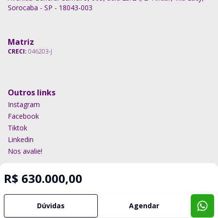
Sorocaba - SP - 18043-003
Matriz
CRECI:
046203-J
Outros links
Instagram
Facebook
Tiktok
Linkedin
Nos avalie!
R$ 630.000,00
Imobiliária Certificada:
Selo de Tecnologia Loft
Dúvidas
Agendar