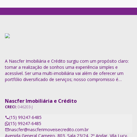
A Nascfer Imobiliária e Crédito surgiu com um propósito claro:
tornar a realização de sonhos uma experiência simples e
acessível. Ser uma multi-imobiliária vai além de oferecer um
portfólio diversificado de serviços; nosso compromisso é
descomplicar o processo e entregar soluções completas.
Nascfer Imobiliária e Crédito
CRECI:
046203-J
(15) 99247-6485
(15) 99247-6485
nascfer@nascferimoveisecredito.com.br
Avenida General Carneiro, 803, Sala 23/24, 2º Andar, Vila Lucy,