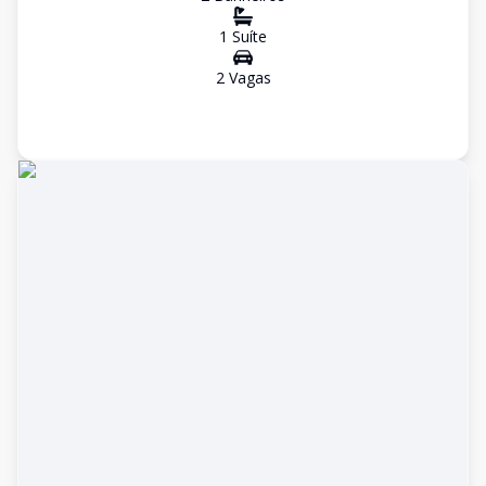
1
Suíte
2
Vaga
s