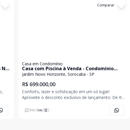
Cód:
2878
Comparar
Casa em Condomínio
S NA
Casa com Piscina à Venda - Condomínio
Residencial Jardim | Sorocaba/SP
Jardim Novo Horizonte, Sorocaba - SP
R$ 699.000,00
o,
Conforto, lazer e sofisticação em um só lugar!
Aproveite o desconto exclusivo de lançamento: De R$
729.000,00 por R$ 699.000,00 Oferta válida até
endo
30/10/2025 --- Características do imóvel: - 3
99
m²
3
2
dormitórios (sendo 1 suíte com closet) -