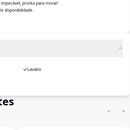
 impecável, pronta para morar!
e disponibilidade.
Lavabo
tes
Previous sl
Nex