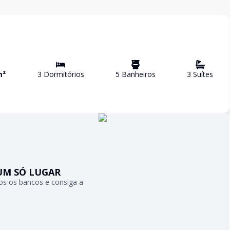
m²
3
Dormitório
s
5
Banheiro
s
3
Suíte
s
UM SÓ LUGAR
s os bancos e consiga a