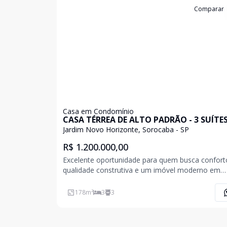
Cód:
3247
Comparar
Casa em Condomínio
CASA TÉRREA DE ALTO PADRÃO - 3 SUÍTE
AV. IPANEMA
Jardim Novo Horizonte, Sorocaba - SP
R$ 1.200.000,00
Excelente oportunidade para quem busca confort
qualidade construtiva e um imóvel moderno em
condomínio fechado. Detalhes do imóvel: Área total:
250m² (10x25) Área construída: 178m² 3 suítes (s
178
m²
3
3
1 com closet) Sala e copa com pé direito duplo C