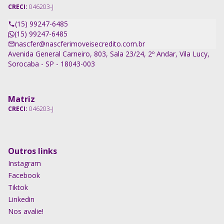
CRECI:
046203-J
(15) 99247-6485
(15) 99247-6485
nascfer@nascferimoveisecredito.com.br
Avenida General Carneiro, 803, Sala 23/24, 2º Andar, Vila Lucy,
Sorocaba - SP - 18043-003
Matriz
CRECI:
046203-J
Outros links
Instagram
Facebook
Tiktok
Linkedin
Nos avalie!