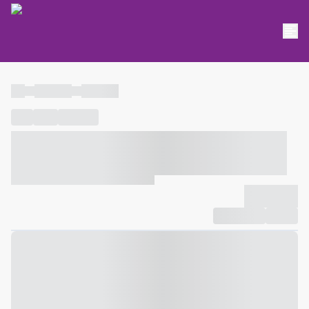
----
----- -----
----- -----
----
-----
---- ------
----- ----- -- ------ ---- ---- -- ----- ----- -----
--- ------
----- ----- -- ------ ----- ----- -- ------
-------------
Compartilhar
Favorito