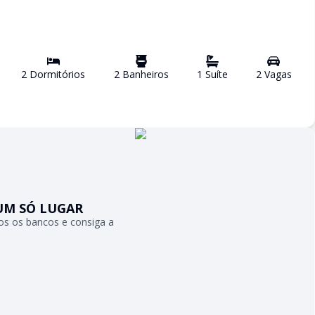
2
Dormitório
s
2
Banheiro
s
1
Suíte
2
Vaga
s
UM SÓ LUGAR
s os bancos e consiga a