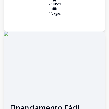
2
Suíte
s
4
Vaga
s
Financiamento Fácil