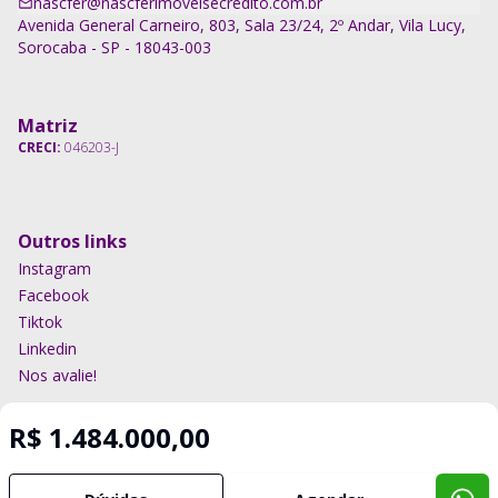
nascfer@nascferimoveisecredito.com.br
Avenida General Carneiro, 803, Sala 23/24, 2º Andar, Vila Lucy,
Sorocaba - SP - 18043-003
Matriz
CRECI:
046203-J
Outros links
Instagram
Facebook
Tiktok
Linkedin
Nos avalie!
R$ 1.484.000,00
Imobiliária Certificada:
Selo de Tecnologia Loft