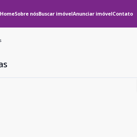
Home
Sobre nós
Buscar imóvel
Anunciar imóvel
Contato
s
as