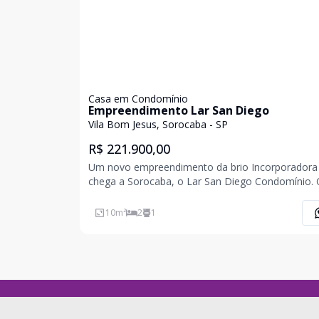
Casa em Condomínio
Empreendimento Lar San Diego
Vila Bom Jesus, Sorocaba - SP
R$ 221.900,00
Um novo empreendimento da brio Incorporadora
chega a Sorocaba, o Lar San Diego Condomínio. O
agora se torna o momento ideal para você realiza
seu sonho. Situado no bairro Bom Jesus, zona no
10
m²
2
1
cidade, o condomínio está próximo à Avenida Ip
e