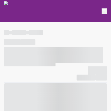
----
----- -----
----- -----
----
-----
---- ------
----- ----- -- ------ ---- ---- -- ----- ----- -----
--- ------
----- ----- -- ------ ----- ----- -- ------
-------------
Compartilhar
Favorito