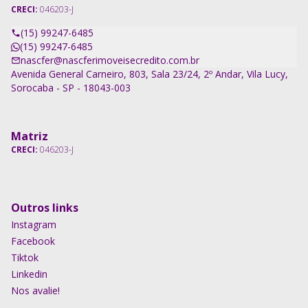
CRECI:
046203-J
(15) 99247-6485
(15) 99247-6485
nascfer@nascferimoveisecredito.com.br
Avenida General Carneiro, 803, Sala 23/24, 2º Andar, Vila Lucy,
Sorocaba - SP - 18043-003
Matriz
CRECI:
046203-J
Outros links
Instagram
Facebook
Tiktok
Linkedin
Nos avalie!