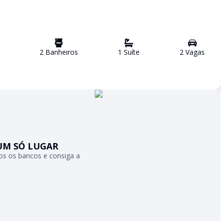
2
Banheiro
s
1
Suíte
2
Vaga
s
UM SÓ LUGAR
s os bancos e consiga a