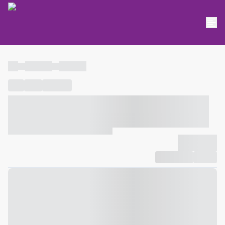
----
----- -----
----- -----
----
-----
---- ------
----- ----- -- ------ ---- ---- -- ----- ----- -----
--- ------
----- ----- -- ------ ----- ----- -- ------
-------------
Compartilhar
Favorito