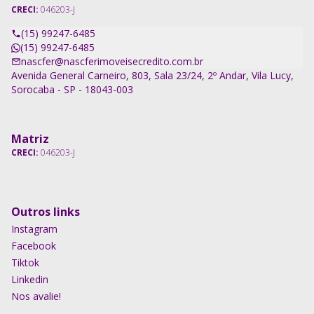
CRECI:
046203-J
(15) 99247-6485
(15) 99247-6485
nascfer@nascferimoveisecredito.com.br
Avenida General Carneiro, 803, Sala 23/24, 2º Andar, Vila Lucy,
Sorocaba - SP - 18043-003
Matriz
CRECI:
046203-J
Outros links
Instagram
Facebook
Tiktok
Linkedin
Nos avalie!