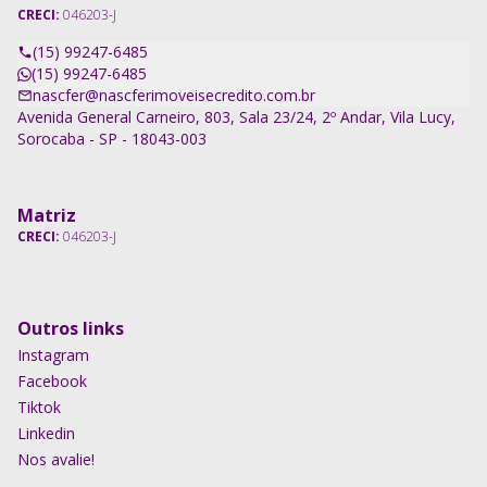
CRECI:
046203-J
(15) 99247-6485
(15) 99247-6485
nascfer@nascferimoveisecredito.com.br
Avenida General Carneiro, 803, Sala 23/24, 2º Andar, Vila Lucy,
Sorocaba - SP - 18043-003
Matriz
CRECI:
046203-J
Outros links
Instagram
Facebook
Tiktok
Linkedin
Nos avalie!