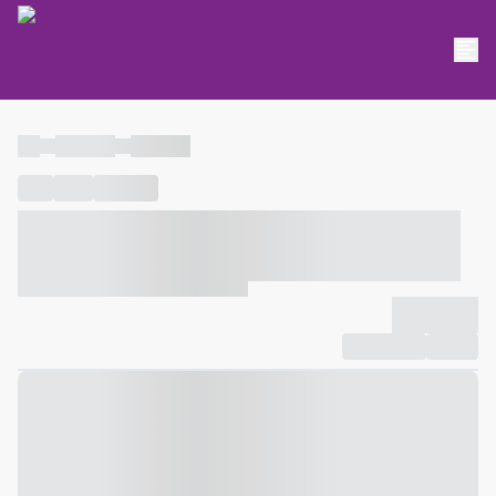
----
----- -----
----- -----
----
-----
---- ------
----- ----- -- ------ ---- ---- -- ----- ----- -----
--- ------
----- ----- -- ------ ----- ----- -- ------
-------------
Compartilhar
Favorito