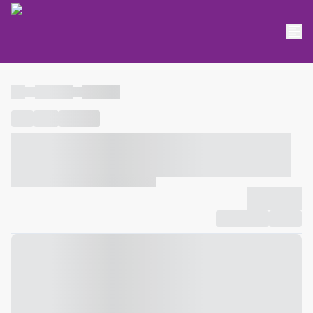
----
----- -----
----- -----
----
-----
---- ------
----- ----- -- ------ ---- ---- -- ----- ----- -----
--- ------
----- ----- -- ------ ----- ----- -- ------
-------------
Compartilhar
Favorito