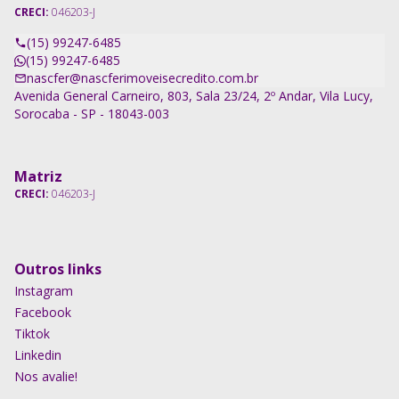
CRECI:
046203-J
(15) 99247-6485
(15) 99247-6485
nascfer@nascferimoveisecredito.com.br
Avenida General Carneiro, 803, Sala 23/24, 2º Andar, Vila Lucy,
Sorocaba - SP - 18043-003
Matriz
CRECI:
046203-J
Outros links
Instagram
Facebook
Tiktok
Linkedin
Nos avalie!