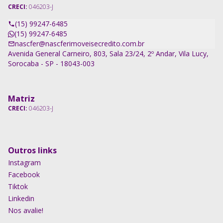
CRECI:
046203-J
(15) 99247-6485
(15) 99247-6485
nascfer@nascferimoveisecredito.com.br
Avenida General Carneiro, 803, Sala 23/24, 2º Andar, Vila Lucy,
Sorocaba - SP - 18043-003
Matriz
CRECI:
046203-J
Outros links
Instagram
Facebook
Tiktok
Linkedin
Nos avalie!