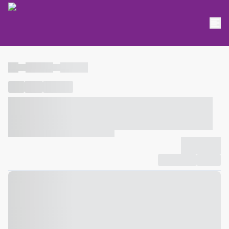
----
----- -----
----- -----
----
-----
---- ------
----- ----- -- ------ ---- ---- -- ----- ----- -----
--- ------
----- ----- -- ------ ----- ----- -- ------
-------------
Compartilhar
Favorito