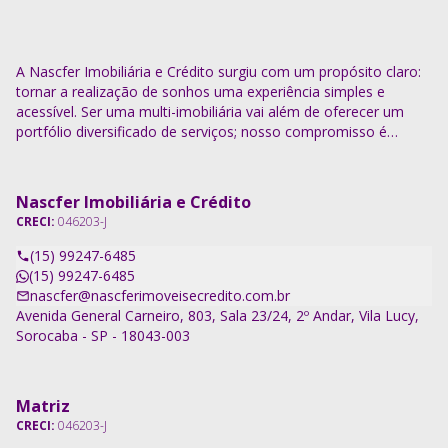
A Nascfer Imobiliária e Crédito surgiu com um propósito claro:
tornar a realização de sonhos uma experiência simples e
acessível. Ser uma multi-imobiliária vai além de oferecer um
portfólio diversificado de serviços; nosso compromisso é
descomplicar o processo e entregar soluções completas.
Nascfer Imobiliária e Crédito
CRECI:
046203-J
(15) 99247-6485
(15) 99247-6485
nascfer@nascferimoveisecredito.com.br
Avenida General Carneiro, 803, Sala 23/24, 2º Andar, Vila Lucy,
Sorocaba - SP - 18043-003
Matriz
CRECI:
046203-J