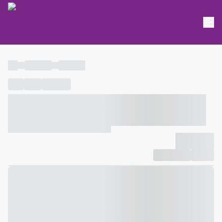
----
----- -----
----- -----
----
-----
---- ------
----- ----- -- ------ ---- ---- -- ----- ----- -----
--- ------
----- ----- -- ------ ----- ----- -- ------
-------------
Compartilhar
Favorito