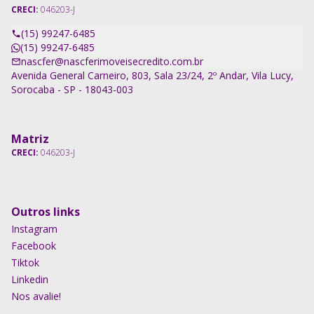
CRECI:
046203-J
(15) 99247-6485
(15) 99247-6485
nascfer@nascferimoveisecredito.com.br
Avenida General Carneiro, 803, Sala 23/24, 2º Andar, Vila Lucy,
Sorocaba - SP - 18043-003
Matriz
CRECI:
046203-J
Outros links
Instagram
Facebook
Tiktok
Linkedin
Nos avalie!