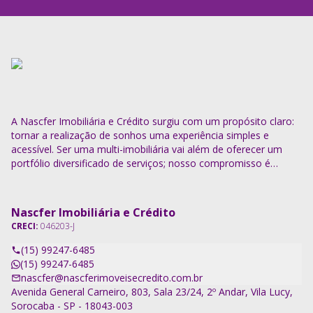
A Nascfer Imobiliária e Crédito surgiu com um propósito claro:
tornar a realização de sonhos uma experiência simples e
acessível. Ser uma multi-imobiliária vai além de oferecer um
portfólio diversificado de serviços; nosso compromisso é
descomplicar o processo e entregar soluções completas.
Nascfer Imobiliária e Crédito
CRECI:
046203-J
(15) 99247-6485
(15) 99247-6485
nascfer@nascferimoveisecredito.com.br
Avenida General Carneiro, 803, Sala 23/24, 2º Andar, Vila Lucy,
Sorocaba - SP - 18043-003