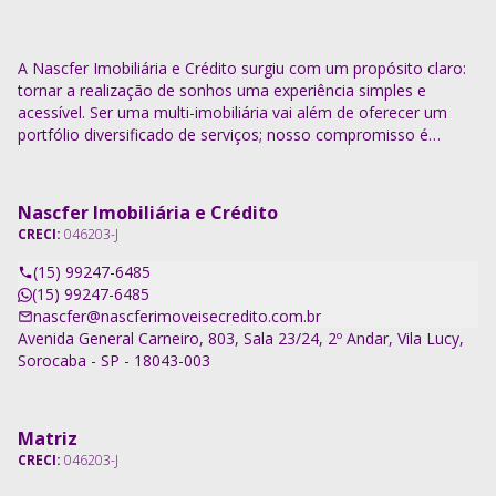
A Nascfer Imobiliária e Crédito surgiu com um propósito claro:
tornar a realização de sonhos uma experiência simples e
acessível. Ser uma multi-imobiliária vai além de oferecer um
portfólio diversificado de serviços; nosso compromisso é
descomplicar o processo e entregar soluções completas.
Nascfer Imobiliária e Crédito
CRECI:
046203-J
(15) 99247-6485
(15) 99247-6485
nascfer@nascferimoveisecredito.com.br
Avenida General Carneiro, 803, Sala 23/24, 2º Andar, Vila Lucy,
Sorocaba - SP - 18043-003
Matriz
CRECI:
046203-J