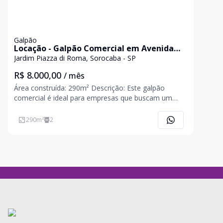
Galpão
Locação - Galpão Comercial em Avenida
Comercial na Zona Oeste, Sorocaba/SP
Jardim Piazza di Roma, Sorocaba - SP
R$ 8.000,00
/ mês
Área construída: 290m² Descrição: Este galpão
comercial é ideal para empresas que buscam um
espaço moderno, bem planejado e localizado em
uma região estratégica na Zona Oeste de Sorocaba.
290
m²
2
Com excelente infraestrutura, a construção foi
projetada para at