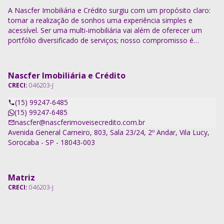
A Nascfer Imobiliária e Crédito surgiu com um propósito claro:
tornar a realização de sonhos uma experiência simples e
acessível. Ser uma multi-imobiliária vai além de oferecer um
portfólio diversificado de serviços; nosso compromisso é
descomplicar o processo e entregar soluções completas.
Nascfer Imobiliária e Crédito
CRECI:
046203-J
(15) 99247-6485
(15) 99247-6485
nascfer@nascferimoveisecredito.com.br
Avenida General Carneiro, 803, Sala 23/24, 2º Andar, Vila Lucy,
Sorocaba - SP - 18043-003
Matriz
CRECI:
046203-J