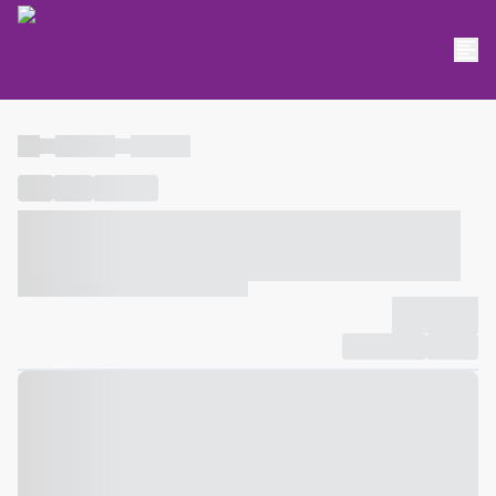
----
----- -----
----- -----
----
-----
---- ------
----- ----- -- ------ ---- ---- -- ----- ----- -----
--- ------
----- ----- -- ------ ----- ----- -- ------
-------------
Compartilhar
Favorito