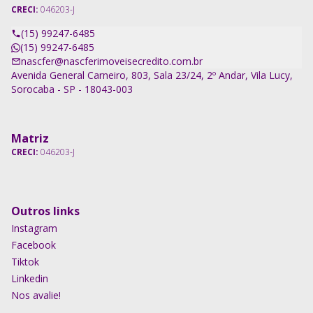
CRECI:
046203-J
(15) 99247-6485
(15) 99247-6485
nascfer@nascferimoveisecredito.com.br
Avenida General Carneiro, 803, Sala 23/24, 2º Andar, Vila Lucy,
Sorocaba - SP - 18043-003
Matriz
CRECI:
046203-J
Outros links
Instagram
Facebook
Tiktok
Linkedin
Nos avalie!