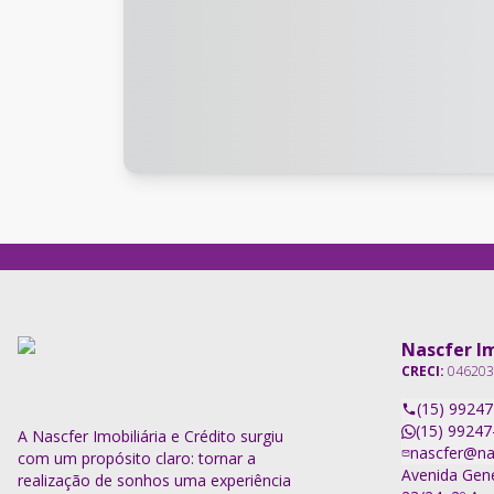
Nascfer Im
CRECI:
046203
(15) 9924
(15) 99247
A Nascfer Imobiliária e Crédito surgiu
nascfer@na
com um propósito claro: tornar a
Avenida Gene
realização de sonhos uma experiência