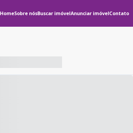
Home
Sobre nós
Buscar imóvel
Anunciar imóvel
Contato
-- ----- ----- --- ------