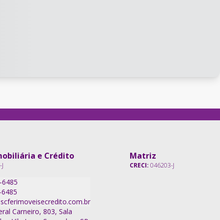
obiliária e Crédito
Matriz
-J
CRECI:
046203-J
7-6485
-6485
scferimoveisecredito.com.br
ral Carneiro, 803, Sala