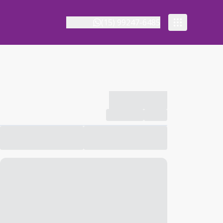
(15) 99247-6485
-------------
Compartilhar
Favorito