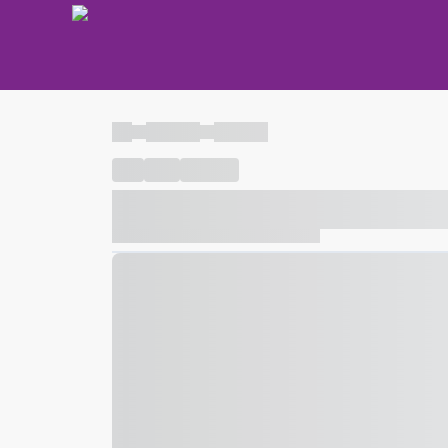
----
----- -----
----- -----
----
-----
---- ------
----- ----- -- ------ ---- ---- -- ---
----- ----- -- ------ ----- ----- -- ------