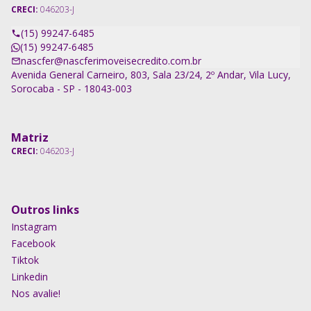
CRECI:
046203-J
(15) 99247-6485
(15) 99247-6485
nascfer@nascferimoveisecredito.com.br
Avenida General Carneiro, 803, Sala 23/24, 2º Andar, Vila Lucy,
Sorocaba - SP - 18043-003
Matriz
CRECI:
046203-J
Outros links
Instagram
Facebook
Tiktok
Linkedin
Nos avalie!