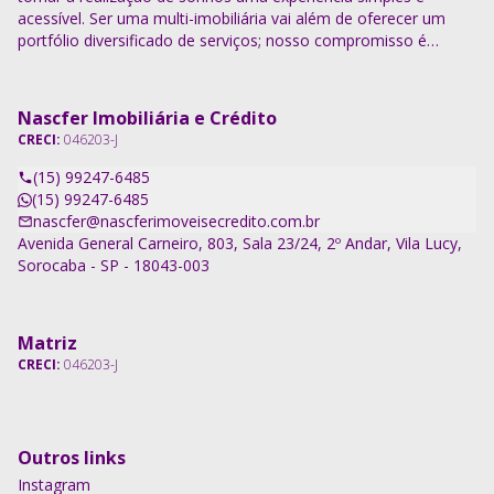
acessível. Ser uma multi-imobiliária vai além de oferecer um
portfólio diversificado de serviços; nosso compromisso é
descomplicar o processo e entregar soluções completas.
Nascfer Imobiliária e Crédito
CRECI:
046203-J
(15) 99247-6485
(15) 99247-6485
nascfer@nascferimoveisecredito.com.br
Avenida General Carneiro, 803, Sala 23/24, 2º Andar, Vila Lucy,
Sorocaba - SP - 18043-003
Matriz
CRECI:
046203-J
Outros links
Instagram