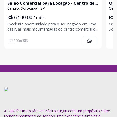
Salão Comercial para Locação - Centro de
Opo
Sorocaba | 200 m²
Alu
Centro, Sorocaba - SP
Cent
R$ 6.500,00
R$ 
/ mês
Excelente oportunidade para o seu negócio em uma
Opor
das ruas mais movimentadas do centro comercial da
Sorocaba! Aproveite
cidade. Prédio novo, ideal para quem busca
impu
visibilidade, fluxo de pessoas e versatilidade de uso.
estr
200
m²
3
Imóvel tipo sobrado com 200 m² de área total,
ampl
distribuí
na 
A Nascfer Imobiliária e Crédito surgiu com um propósito claro:
tornar a realização de sonhos uma experiência simples e