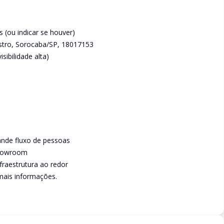
(ou indicar se houver)
stro, Sorocaba/SP, 18017153
sibilidade alta)
ande fluxo de pessoas
showroom
nfraestrutura ao redor
mais informações.