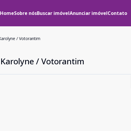
Home
Sobre nós
Buscar imóvel
Anunciar imóvel
Contato
 Karolyne / Votorantim
m Karolyne / Votorantim