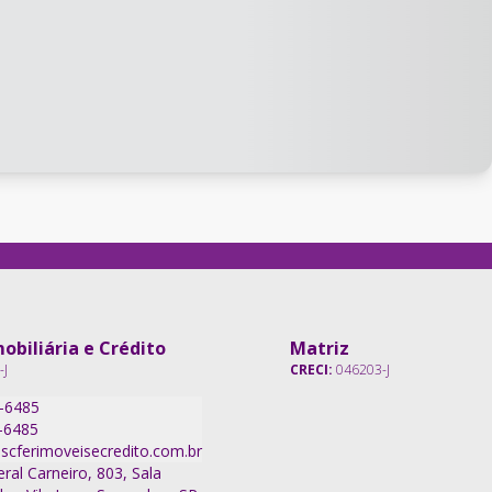
obiliária e Crédito
Matriz
-J
CRECI:
046203-J
7-6485
-6485
scferimoveisecredito.com.br
ral Carneiro, 803, Sala