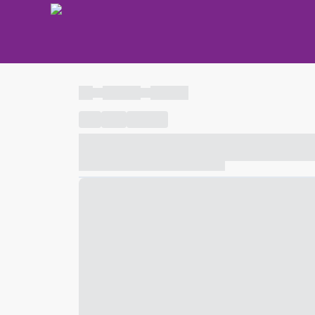
----
----- -----
----- -----
----
-----
---- ------
----- ----- -- ------ ---- ---- -- ---
----- ----- -- ------ ----- ----- -- ------