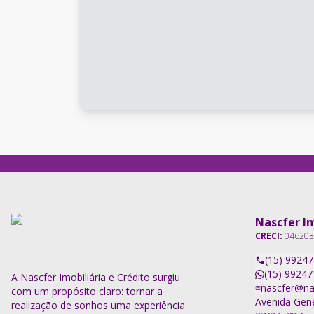
Nascfer Im
CRECI:
046203
(15) 9924
(15) 99247
A Nascfer Imobiliária e Crédito surgiu
nascfer@na
com um propósito claro: tornar a
Avenida Gene
realização de sonhos uma experiência