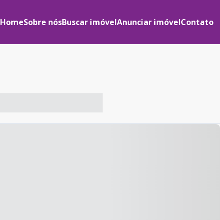
Home
Sobre nós
Buscar imóvel
Anunciar imóvel
Contato
-- ----- ----- --- ------