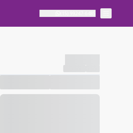
(15) 99247-6485
-------------
Compartilhar
Favorito