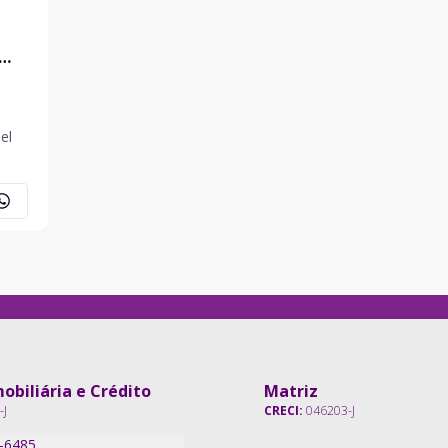
el
as
obiliária e Crédito
Matriz
-J
CRECI:
046203-J
7-6485