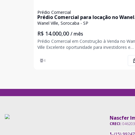
Prédio Comercial
Prédio Comercial para locação no Wanel
Ville
Wanel Ville, Sorocaba - SP
R$ 14.000,00
/ mês
Prédio Comercial em Construção à Venda no Wan
Ville Excelente oportunidade para investidores e
empresas que buscam um imóvel moderno, bem
localizado e com estrutura preparada para divers
4
atividades comerciais. Localizado em uma região
estratégic
Nascfer Im
CRECI:
046203
(15) 9924