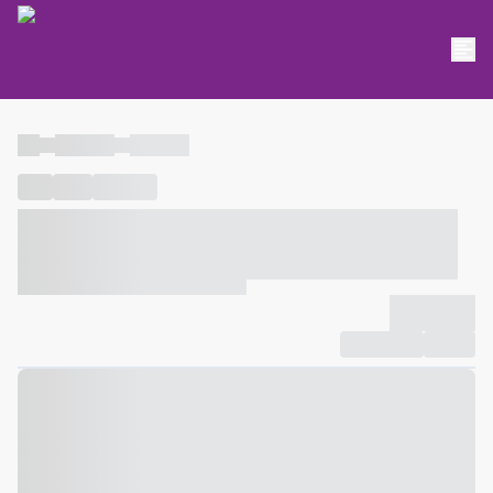
----
----- -----
----- -----
----
-----
---- ------
----- ----- -- ------ ---- ---- -- ----- ----- -----
--- ------
----- ----- -- ------ ----- ----- -- ------
-------------
Compartilhar
Favorito