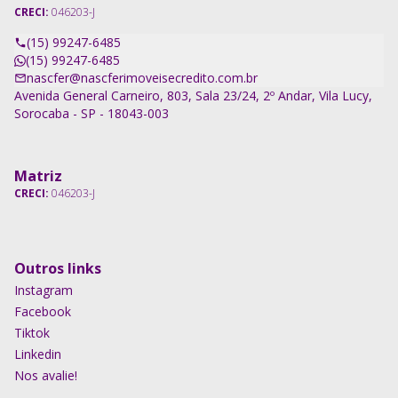
CRECI:
046203-J
(15) 99247-6485
(15) 99247-6485
nascfer@nascferimoveisecredito.com.br
Avenida General Carneiro, 803, Sala 23/24, 2º Andar, Vila Lucy,
Sorocaba - SP - 18043-003
Matriz
CRECI:
046203-J
Outros links
Instagram
Facebook
Tiktok
Linkedin
Nos avalie!