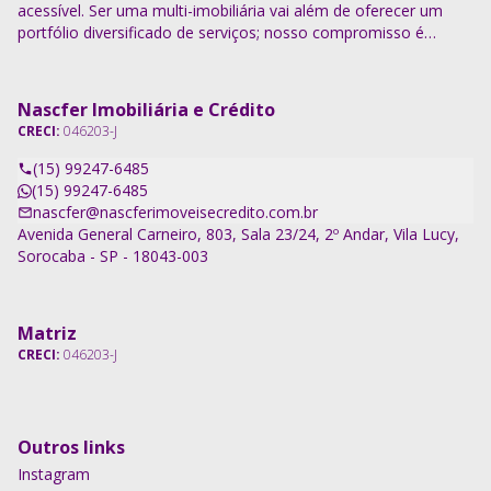
acessível. Ser uma multi-imobiliária vai além de oferecer um
portfólio diversificado de serviços; nosso compromisso é
descomplicar o processo e entregar soluções completas.
Nascfer Imobiliária e Crédito
CRECI:
046203-J
(15) 99247-6485
(15) 99247-6485
nascfer@nascferimoveisecredito.com.br
Avenida General Carneiro, 803, Sala 23/24, 2º Andar, Vila Lucy,
Sorocaba - SP - 18043-003
Matriz
CRECI:
046203-J
Outros links
Instagram