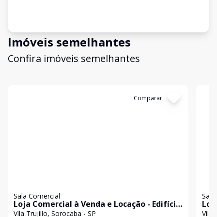
Imóveis semelhantes
Confira imóveis semelhantes
Cód:
2815
Comparar
Có
Sala Comercial
Sala
Loja Comercial à Venda e Locação - Edifício
Loc
Trujillo Office | Sorocaba/SP
Tru
Vila Trujillo, Sorocaba - SP
Vila 