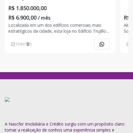
R$ 1.850.000,00
R$ 6.900,00
R$ 
/ mês
Localizada em um dos edifícios comerciais mais
Alugu
estratégicos da cidade, esta loja no Edifício Trujillo
Sorocaba/SP Loca
Office oferece excelente visibilidade, estrutura
Vaga
moderna e fácil acesso. Ideal para clínicas,
150
m²
2
1
escritórios, lojas de alto padrão ou serviços
especializado
A Nascfer Imobiliária e Crédito surgiu com um propósito claro:
tornar a realização de sonhos uma experiência simples e