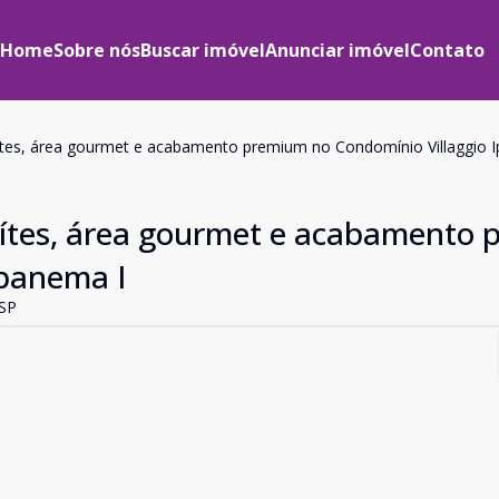
Home
Sobre nós
Buscar imóvel
Anunciar imóvel
Contato
tes, área gourmet e acabamento premium no Condomínio Villaggio 
uítes, área gourmet e acabamento
Ipanema I
 SP