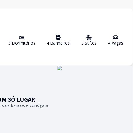
3
Dormitório
s
4
Banheiro
s
3
Suíte
s
4
Vaga
s
UM SÓ LUGAR
s os bancos e consiga a