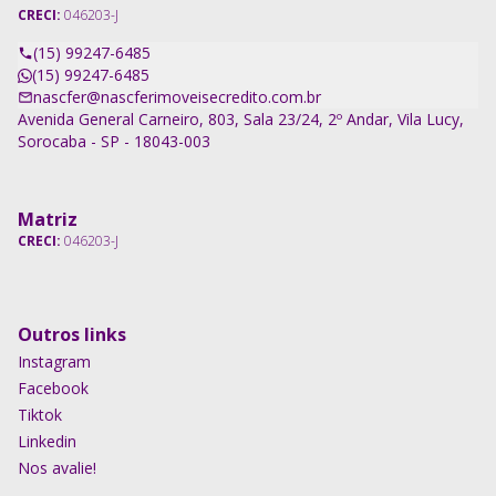
CRECI:
046203-J
(15) 99247-6485
(15) 99247-6485
nascfer@nascferimoveisecredito.com.br
Avenida General Carneiro, 803, Sala 23/24, 2º Andar, Vila Lucy,
Sorocaba - SP - 18043-003
Matriz
CRECI:
046203-J
Outros links
Instagram
Facebook
Tiktok
Linkedin
Nos avalie!