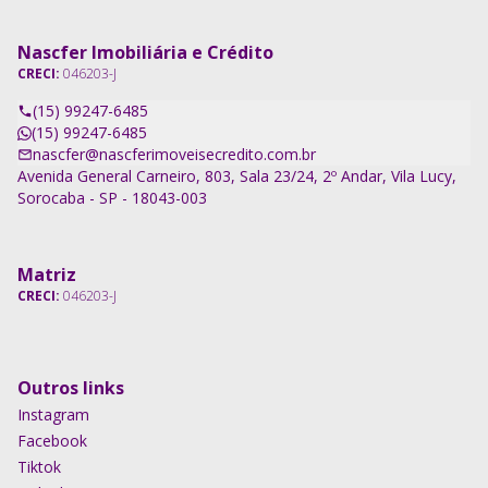
Nascfer Imobiliária e Crédito
CRECI:
046203-J
(15) 99247-6485
(15) 99247-6485
nascfer@nascferimoveisecredito.com.br
Avenida General Carneiro, 803, Sala 23/24, 2º Andar, Vila Lucy,
Sorocaba - SP - 18043-003
Matriz
CRECI:
046203-J
Outros links
Instagram
Facebook
Tiktok